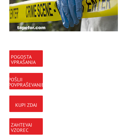
POGOSTA
VPRAŠANJA
POŠLJI
POVPRAŠEVANJE
KUPI ZDAJ
ZAHTEVAJ
VZOREC