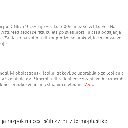
ni po DIN67510. Svetijo več kot 600min oz še veliko več. Na
 vrsti. Med seboj se razlikujeta po svetilnosti in času oddajanja
e. Za tla so na voljo tudi kot protizdrsni trakovi, ki so enostavni
enje.
mogljivi obojestranski lepilni trakovi, se uporabljajo za lepljenje
tažo materialov. Primerni tudi za lepljenje v zahtevnih razmerah.
tekmec preizkušenim in testiranim metodam.
Več …
ja razpok na cestiščih z zrni iz termoplastike