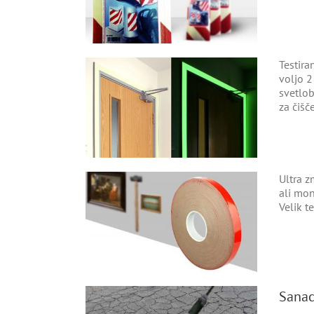
Testira
voljo 2
svetlob
za čišč
Ultra z
ali mon
Velik 
Sanaci