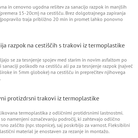
na in cenovno ugodna rešitev za sanacijo razpok in manjših
(premera 15-20cm) na cestišču. Brez dolgotrajnega zapiranja
 (popravilo traja približno 20 min in promet lahko ponovno
ja razpok na cestiščih s trakovi iz termoplastike
jajo se za tesnjenje spojev med starim in novim asfaltom po
 sanaciji poškodb na cestišču ali pa za tesnjenje razpok (največ
iroke in 5mm globoke) na cestišču in preprečitev njihovega
.
ni protizdrsni trakovi iz termoplastike
ikovana termoplastika z odličnimi protidrsnimi lastnostmi.
 so namenjeni označevanju področij, ki zahtevajo odlično
rsno zaščito (npr. stopnice), saj poskrbijo za varnost. Fleksibilni
astični material je enostaven za rezanje in montažo.