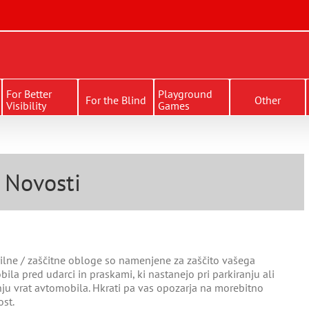
For Better
Playground
For the Blind
Other
Visibility
Games
Novosti
lne / zaščitne obloge so namenjene za zaščito vašega
ila pred udarci in praskami, ki nastanejo pri parkiranju ali
ju vrat avtomobila. Hkrati pa vas opozarja na morebitno
st.