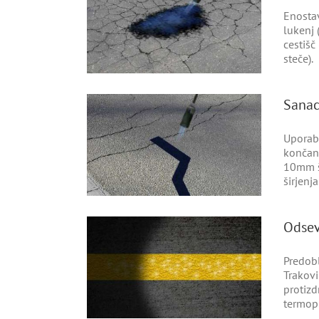
Enostav
lukenj 
cestišč
steče).
Sanaci
Uporabl
končani
10mm š
širjenja
Odsev
Predobl
Trakovi
protizd
termopl