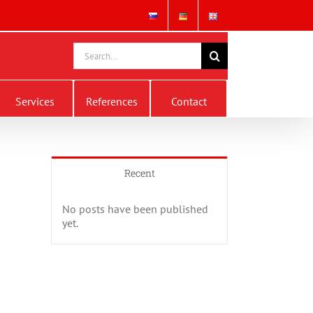
Search
for:
Services
References
Contact
Recent
No posts have been published
yet.